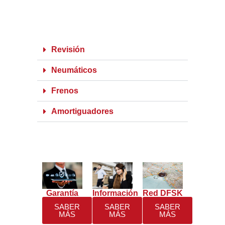
Revisión
Neumáticos
Frenos
Amortiguadores
Garantía
Información
Red DFSK
SABER
SABER
SABER
MÁS
MÁS
MÁS