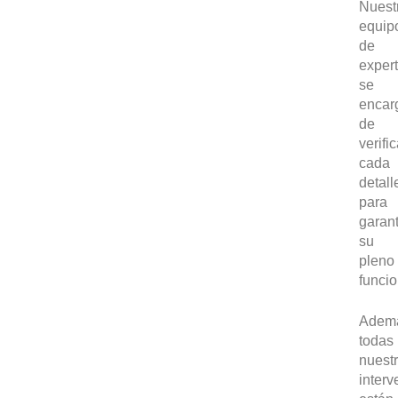
Nuest
equip
de
exper
se
encar
de
verific
cada
detall
para
garant
su
pleno
funci
Adem
todas
nuest
inter