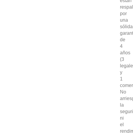
están
respa
por
una
sólida
garant
de
4
años
(3
legal
y
1
comerc
No
arrie
la
GAMA
segur
ni
el
DFSK 500
SOBRE DFSK
rendi