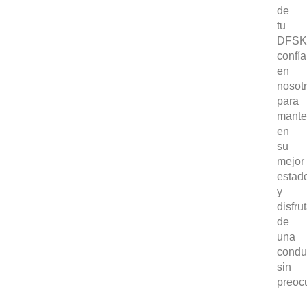
DFSK E5
de
tu
CONCESION
DFSK 600
DFSK
confía
RENTING
en
nosot
para
POSTVENTA
mante
en
Garantías
BLOG
su
mejor
Mantenimiento
estad
CONTACTO
y
Manuales y catálogos
disfru
de
Accesorios
una
condu
sin
preoc