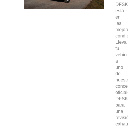
DFSK
está
en
las
mejor
condi
Lleva
Pulse Enter para buscar o ESC para cerrar
tu
vehíc
a
uno
de
nuest
conce
oficia
DFSK
para
una
revisi
exhau