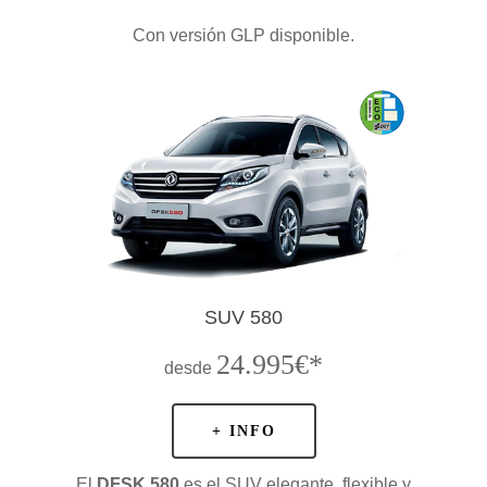
Con versión GLP disponible.
SUV 580
24.995€*
desde
GAMA
+ INFO
DFSK 500
SOBRE DFSK
El
DFSK 580
es el SUV elegante, flexible y