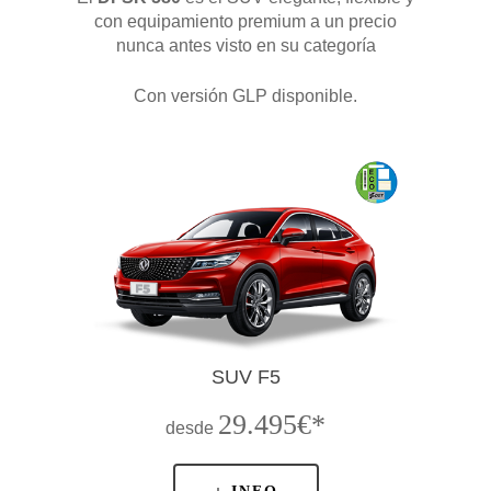
DFSK E5
con equipamiento premium a un precio
CONCESION
nunca antes visto en su categoría
DFSK 600
Con versión GLP disponible.
RENTING
POSTVENTA
Garantías
BLOG
Mantenimiento
CONTACTO
Manuales y catálogos
Accesorios
SUV F5
29.495€*
desde