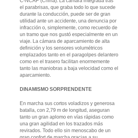
POSTVENTA
C-NCAP (China). La cámara integrada tras
el parabrisas, que graba todo lo que sucede
Garantías
durante la conducción, puede ser de gran
BLOG
utilidad ante un accidente, una denuncia por
Mantenimiento
infracción o, simplemente, como recuerdo de
CONTACTO
un tramo que nos gustó especialmente en un
Manuales y catálogos
viaje. La cámara de aparcamiento de alta
definición y los sensores volumétricos
Accesorios
emplazados tanto en el paragolpes delantero
como en el trasero facilitan enormemente
tanto las maniobras a baja velocidad como el
aparcamiento.
DINAMISMO SORPRENDENTE
En marcha sus cortos voladizos y generosa
batalla, con 2,79 m de longitud, aseguran
tanto un gran aplomo en vías rápidas como
una gran agilidad en los trazados más
revirados. Todo ello sin menoscabo de un
gran confort de marcha gracias a su