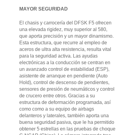
MAYOR SEGURIDAD
El chasis y carrocería del DFSK F5 ofrecen
una elevada rigidez, muy superior al 580,
que aporta precisión y un mayor dinamismo.
Esta estructura, que recurre al empleo de
aceros de ultra alta resistencia, resulta vital
para la seguridad activa. Las ayudas
GAMA
electrónicas a la conducción se centran en
un avanzado control de estabilidad (ESP),
asistente de arranque en pendiente (Auto
DFSK 500
SOBRE DFSK
Hold), control de descenso de pendientes,
sensores de presión de neumáticos y control
DFSK E5
de crucero entre otros. Gracias a su
CONCESION
DFSK 600
estructura de deformación programada, así
como como a su equipo de airbags
RENTING
delanteros y laterales, también aporta una
buena seguridad pasiva, que le ha permitido
obtener 5 estrellas en las pruebas de choque