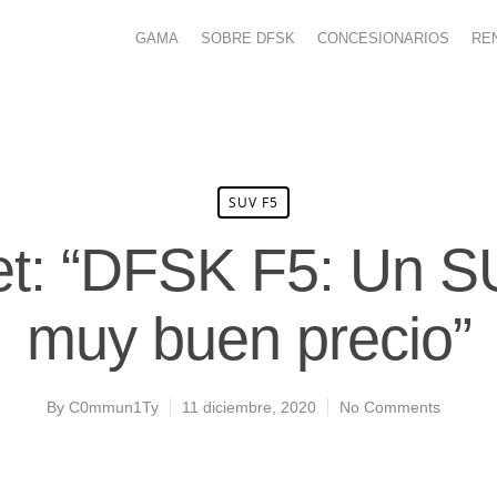
GAMA
SOBRE DFSK
CONCESIONARIOS
RE
SUV F5
t: “DFSK F5: Un S
muy buen precio”
By
C0mmun1Ty
11 diciembre, 2020
No Comments