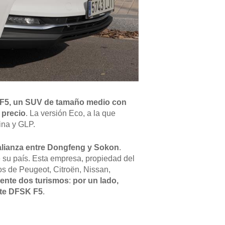
F5, un SUV de tamaño medio con
 precio
. La versión Eco, a la que
ina y GLP.
 alianza entre Dongfeng y Sokon
.
e su país. Esta empresa, propiedad del
los de Peugeot, Citroën, Nissan,
ente dos turismos
:
por un lado,
nte DFSK F5
.