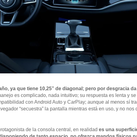
maño, ya que tiene 10,25” de diagonal; pero por desgracia d
manejo es complicado, nada intuitivo; su respuesta es lenta y s
ompatibilidad con Android Auto y CarPlay; aunque al menos sí tra
egador “secuestra” la pantalla mientras está en uso, y no nos
protagonista de la consola central, en realidad
es una superficie
 disponiendo de tanto espacio, no ofrezca mandos físicos pa