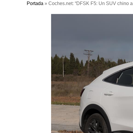
Portada
»
Coches.net: “DFSK F5: Un SUV chino a
Pulse Enter para buscar o ESC para cerrar