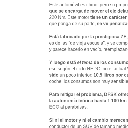
Este automóvil es chino, pero su propu
que se encarga de mover el eje dela
220 Nm. Este motor
tiene un carácter
que ponga de su parte,
se ve penaliz
Está fabricado por la prestigiosa Z
es de las “de vieja escuela”, y se comp
y parece hacerlo en vacío, reemplazand
Y luego está
el
tema
de los consum
eso según el ciclo NEDC, no el actual
sido
un poco inferior:
10,5 litros por 
coche, los consumos son muy sensibles
Para mitigar el problema, DFSK ofre
la autonomía teórica hasta 1.100 km
ECO al parabrisas.
Si ni el motor y ni el cambio merec
conductor de un SUV de tamaño medi