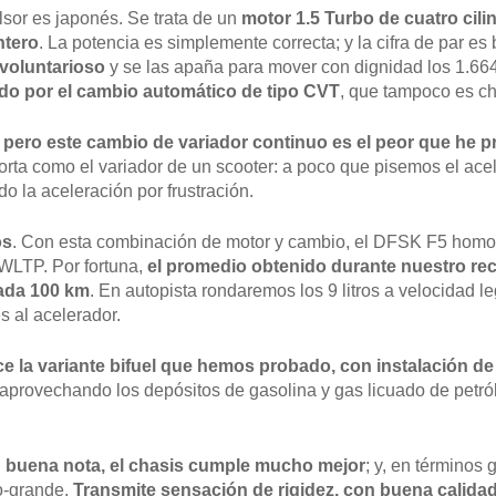
lsor es japonés. Se trata de un
motor 1.5 Turbo de cuatro cili
ntero
. La potencia es simplemente correcta; y la cifra de par es
 voluntarioso
y se las apaña para mover con dignidad los 1.66
ado por el cambio automático de tipo CVT
, que tampoco es ch
F; pero este cambio de variador continuo es el peor que h
orta como el variador de un scooter: a poco que pisemos el acel
o la aceleración por frustración.
os
. Con esta combinación de motor y cambio, el DFSK F5 homolog
 WLTP. Por fortuna,
el promedio obtenido durante nuestro rec
cada 100 km
. En autopista rondaremos los 9 litros a velocidad l
 al acelerador.
ce la variante bifuel que hemos probado, con instalación d
aprovechando los depósitos de gasolina y gas licuado de petróle
en buena nota, el chasis cumple mucho mejor
; y, en términos 
o-grande.
Transmite sensación de rigidez, con buena calid