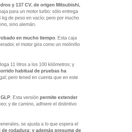
ndros y 137 CV, de origen Mitsubishi,
 baja para un motor turbo: sólo entrega
4 kg de peso en vacío; pero por mucho
ino, sino alemán.
e probado en mucho tiempo
. Esta caja
erador, el motor gira como un molinillo
a 11 litros a los 100 kilómetros; y
orrido habitual de pruebas ha
egal; pero tened en cuenta que en este
e GLP
. Esta versión
permite extender
o; y de camino, adhiere el distintivo
generales, se ajusta a lo que espera el
ad de rodadura; y además presume de