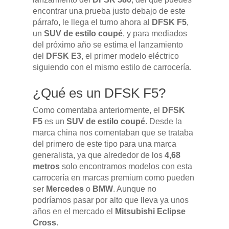
encontrar una prueba justo debajo de este
párrafo, le llega el turno ahora al
DFSK F5
,
un
SUV
de estilo coupé
, y para mediados
del próximo año se estima el lanzamiento
del
DFSK E3
, el primer modelo eléctrico
siguiendo con el mismo estilo de carrocería.
¿Qué es un DFSK F5?
Pulse Enter para buscar o ESC para cerrar
Como comentaba anteriormente, el
DFSK
F5
es un
SUV
de estilo coupé
. Desde la
marca china nos comentaban que se trataba
del primero de este tipo para una marca
generalista, ya que alrededor de los
4,68
metros
solo encontramos modelos con esta
carrocería en marcas premium como pueden
ser
Mercedes
o
BMW
. Aunque no
podríamos pasar por alto que lleva ya unos
años en el mercado el
Mitsubishi Eclipse
Cross
.