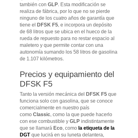
también con
GLP
. Esta modificación se
realiza de fábrica, por lo que no se pierde
ninguno de los cuatro años de garantía que
tiene el
DFSK F5
, e incorpora un depósito
de 68 litros que se ubica en el hueco de la
rueda de repuesto para no restar espacio al
maletero y que permite contar con una
autonomía sumando los 58 litros de gasolina
de 1.107 kilómetros.
GAMA
Precios y equipamiento del
DFSK 500
SOBRE DFSK
DFSK F5
DFSK E5
Tanto la versión mecánica del
DFSK F5
que
CONCESION
DFSK 600
funciona solo con gasolina, que se conoce
comercialmente en nuestro país
RENTING
como
Classic
, como la que puede hacerlo
con ese combustible y
GLP
indistintamente
que se llamará
Eco
, como
la etiqueta de la
POSTVENTA
DGT
que lucirá en su luneta delantera,