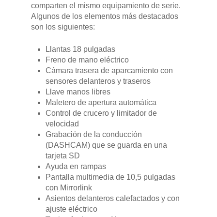
comparten el mismo equipamiento de serie.
Garantías
BLOG
Algunos de los elementos más destacados
son los siguientes:
Mantenimiento
CONTACTO
Llantas 18 pulgadas
Manuales y catálogos
Freno de mano eléctrico
Cámara trasera de aparcamiento con
Accesorios
sensores delanteros y traseros
Llave manos libres
Maletero de apertura automática
Control de crucero y limitador de
velocidad
Grabación de la conducción
(DASHCAM) que se guarda en una
tarjeta SD
Ayuda en rampas
Pantalla multimedia de 10,5 pulgadas
con Mirrorlink
Asientos delanteros calefactados y con
ajuste eléctrico