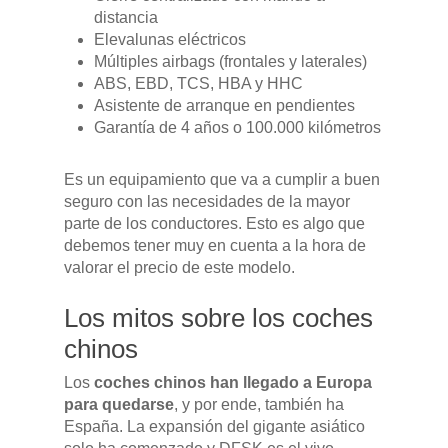
POSTVENTA
distancia
Elevalunas eléctricos
Garantías
Múltiples airbags (frontales y laterales)
BLOG
ABS, EBD, TCS, HBA y HHC
Mantenimiento
Asistente de arranque en pendientes
CONTACTO
Garantía de 4 años o 100.000 kilómetros
Manuales y catálogos
Accesorios
Es un equipamiento que va a cumplir a buen
seguro con las necesidades de la mayor
parte de los conductores. Esto es algo que
debemos tener muy en cuenta a la hora de
valorar el precio de este modelo.
Los mitos sobre los coches
chinos
Los
coches chinos han llegado a Europa
para quedarse
, y por ende, también ha
España. La expansión del gigante asiático