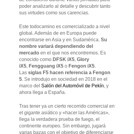
poder analizarlo al detalle y descubrir tanto
sus virtudes como sus carencias.
Este todocamino es comercializado a nivel
global. Además de en Europa puede
encontrarse en Asia y en Sudamérica.
Su
nombre variará dependiendo del
mercado
en el que nos encontremos. Es
conocido como
DFSK iX5
,
Glory
iX5
,
Fengguang iX5
o
Fengon iX5
.
Las
siglas F5 hacen referencia a Fengon
5
. Se introdujo en sociedad en 2018 en el
marco del
Salón del Automóvil de Pekín
, y
ahora llega a España.
Tras tener ya un cierto recorrido comercial en
el gigante asiático y «hacer las Américas»,
Pulse Enter para buscar o ESC para cerrar
llega la verdadera prueba de fuego, el
continente europeo. Sin embargo, jugará
varias bazas con el objetivo de diferenciarse