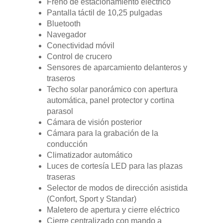
Freno de estacionamiento eléctrico
Pantalla táctil de 10,25 pulgadas
Bluetooth
Navegador
Conectividad móvil
Control de crucero
Sensores de aparcamiento delanteros y
traseros
Techo solar panorámico con apertura
automática, panel protector y cortina
GAMA
parasol
Cámara de visión posterior
Cámara para la grabación de la
DFSK 500
SOBRE DFSK
conducción
Climatizador automático
DFSK E5
Luces de cortesía LED para las plazas
CONCESION
DFSK 600
traseras
Selector de modos de dirección asistida
RENTING
(Confort, Sport y Standar)
Maletero de apertura y cierre eléctrico
Cierre centralizado con mando a