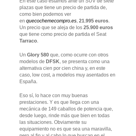
En este caso estamos ante un SUV de siete
plazas que tiene un precio de partida de,
como bien podemos ver
en
quecochemecompro.es
,
21.995 euros
.
Un precio que se aleja de los
25.900 euros
que tiene como precio de partida el Seat
Tarraco
.
Un
Glory
580
que, como ocurre con otros
modelos de
DFSK
, se presenta como una
alternativa cien por cien china y, en este
caso, low cost, a modelos muy asentados en
España.
GAMA
Eso sí, lo hace con muy buenas
prestaciones. Y es que llega con una
DFSK 500
mecánica de 149 caballos de potencia que,
SOBRE DFSK
desde luego, rinde más que bien en todas
DFSK E5
las situaciones. Obviamente su
CONCESION
equipamiento no es que sea una maravilla,
DFSK 600
pero al fin y al cabo lo que buscan en el