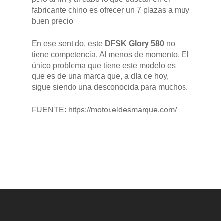
fabricante chino es ofrecer un 7 plazas a muy
RENTING
buen precio.
POSTVENTA
En ese sentido, este
DFSK Glory 580
no
tiene competencia. Al menos de momento. El
único problema que tiene este modelo es
Garantías
BLOG
que es de una marca que, a día de hoy,
sigue siendo una desconocida para muchos.
Mantenimiento
CONTACTO
Manuales y catálogos
FUENTE: https://motor.eldesmarque.com/
Accesorios