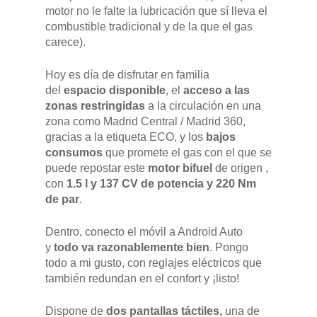
DFSK 500
SOBRE DFSK
motor no le falte la lubricación que sí lleva el
DFSK E5
combustible tradicional y de la que el gas
carece).
CONCESION
DFSK 600
Hoy es día de disfrutar en familia
RENTING
del
espacio disponible
, el
acceso a las
zonas restringidas
a la circulación en una
zona como Madrid Central / Madrid 360,
POSTVENTA
gracias a la etiqueta ECO, y los
bajos
consumos
que promete el gas con el que se
Garantías
BLOG
puede repostar este
motor bifuel
de origen ,
con
1.5 l y 137 CV de potencia y 220 Nm
Mantenimiento
de par
.
CONTACTO
Manuales y catálogos
Dentro, conecto el móvil a Android Auto
Accesorios
y
todo va razonablemente bien
. Pongo
todo a mi gusto, con reglajes eléctricos que
también redundan en el confort y ¡listo!
Dispone de
dos pantallas táctiles,
una de