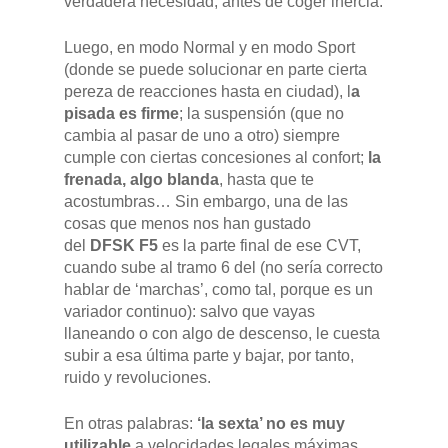
verdadera necesidad, antes de coger inercia.
Luego, en modo Normal y en modo Sport
(donde se puede solucionar en parte cierta
pereza de reacciones hasta en ciudad), l
a
pisada es firme
; la suspensión (que no
cambia al pasar de uno a otro) siempre
cumple con ciertas concesiones al confort;
la
frenada, algo blanda
, hasta que te
acostumbras… Sin embargo, una de las
cosas que menos nos han gustado
del
DFSK F5
es la parte final de ese CVT,
cuando sube al tramo 6 del (no sería correcto
hablar de ‘marchas’, como tal, porque es un
variador continuo): salvo que vayas
llaneando o con algo de descenso, le cuesta
subir a esa última parte y bajar, por tanto,
ruido y revoluciones.
En otras palabras:
‘la sexta’ no es muy
utilizable
a velocidades legales máximas