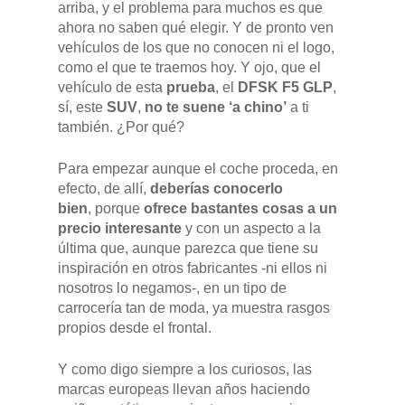
arriba, y el problema para muchos es que
ahora no saben qué elegir. Y de pronto ven
vehículos de los que no conocen ni el logo,
como el que te traemos hoy. Y ojo, que el
vehículo de esta
prueba
, el
DFSK F5 GLP
,
sí, este
SUV
,
no te suene ‘a chino’
a ti
también. ¿Por qué?
Para empezar aunque el coche proceda, en
efecto, de allí,
deberías conocerlo
bien
, porque
ofrece bastantes cosas a un
precio interesante
y con un aspecto a la
última que, aunque parezca que tiene su
inspiración en otros fabricantes -ni ellos ni
nosotros lo negamos-, en un tipo de
carrocería tan de moda, ya muestra rasgos
propios desde el frontal.
Pulse Enter para buscar o ESC para cerrar
Y como digo siempre a los curiosos, las
marcas europeas llevan años haciendo