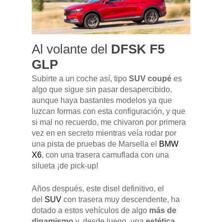
Al volante del
DFSK F5
GLP
Subirte a un coche así, tipo
SUV coupé
es
algo que sigue sin pasar desapercibido,
aunque haya bastantes modelos ya que
luzcan formas con esta configuración, y que
si mal no recuerdo, me chivaron por primera
vez en en secreto mientras veía rodar por
una pista de pruebas de Marsella el
BMW
X6
, con una trasera camuflada con una
silueta ¡de pick-up!
Años después, este disel definitivo, el
del
SUV
con trasera muy descendente, ha
dotado a estos vehículos de algo
más de
dinamismo
y, desde luego, una
estética