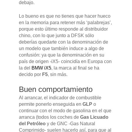
debajo.
Lo bueno es que no tienes que hacer hueco
en la memoria para retener más ‘palabrejas’,
porque esto último responde al distribuidor
chino, con lo que junto a DFSK sólo
deberías quedarte con la denominación de
un modelo que también induce a algo de
confusión: ya que la denominación en su
país de origen -iX5- coincidía en Europa con
la del
BMW iX5
, la marca al final se ha
decido por
F5
, sin más.
Buen comportamiento
Al arrancar, el indicador de combustible
permite ponerlo enseguida en
GLP
o
continuar con el modo de gasolina en el que
GAMA
arranca (todos los coches de
Gas Licuado
del Petróleo
y de GNC -Gas Natural
Comprimido- suelen hacerlo así, para que al