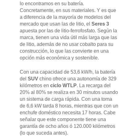
lo encontramos en su batería.
Concretamente, en sus materiales. Y es que
a diferencia de la mayoría de modelos del
mercado que usan las de litio, el
Seres 3
apuesta por las de litio-ferrofosfato. Según la
marca, tienen una vida útil más larga que las
de litio, además de no usar cobalto para su
construcción, lo que las convierte en una
opción más económica y sostenible.
GAMA
Con una capacidad de 53,6 kW/h, la batería
del
SUV
chino ofrece una autonomía de 329
kilómetros en
ciclo WTLP
. La recarga del
DFSK 500
SOBRE DFSK
20% al 80% se realiza en 30 minutos usando
DFSK E5
un sistema de carga rápida. Con una toma
CONCESION
de 6,6 kW tarda 8 horas, mientras que con un
DFSK 600
enchufe doméstico necesita 17 horas. Cabe
señalar que este componente tiene una
RENTING
garantía de ocho años ó 120.000 kilómetros
(lo que suceda antes).