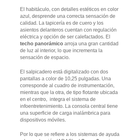
POSTVENTA
El habitáculo, con detalles estéticos en color
azul, desprende una correcta sensación de
Garantías
BLOG
calidad. La tapicería es de cuero y los
asientos delanteros cuentan con regulación
Mantenimiento
eléctrica y opción de ser calefactados. El
CONTACTO
techo panorámico
arroja una gran cantidad
Manuales y catálogos
de luz al interior, lo que incrementa la
Accesorios
sensación de espacio.
El salpicadero está digitalizado con dos
pantallas a color de 10,25 pulgadas. Una
corresponde al cuadro de instrumentación,
mientras que la otra, de tipo flotante ubicada
en el centro, integra el sistema de
infoentretenimiento. La consola central tiene
una superficie de carga inalámbrica para
dispositivos móviles.
Por lo que se refiere a los sistemas de ayuda