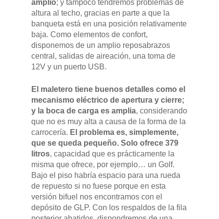
amplio
; y tampoco tendremos problemas de
altura al techo, gracias en parte a que la
banqueta está en una posición relativamente
baja. Como elementos de confort,
GAMA
disponemos de un amplio reposabrazos
central, salidas de aireación, una toma de
DFSK 500
SOBRE DFSK
12V y un puerto USB.
DFSK E5
El maletero tiene buenos detalles como el
CONCESION
mecanismo eléctrico de apertura y cierre;
DFSK 600
y la boca de carga es amplia
, considerando
RENTING
que no es muy alta a causa de la forma de la
carrocería.
El problema es, simplemente,
que se queda pequeño. Solo ofrece 379
POSTVENTA
litros
, capacidad que es prácticamente la
misma que ofrece, por ejemplo… un Golf.
Bajo el piso habría espacio para una rueda
Garantías
BLOG
de repuesto si no fuese porque en esta
Mantenimiento
versión bifuel nos encontramos con el
CONTACTO
depósito de GLP. Con los respaldos de la fila
Manuales y catálogos
posterior abatidos, dispondremos de una