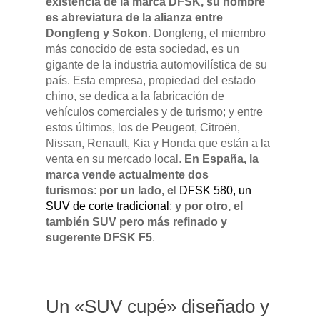
existencia de la marca DFSK, su nombre
es abreviatura de la alianza entre
Pulse Enter para buscar o ESC para cerrar
Dongfeng y Sokon
. Dongfeng, el miembro
más conocido de esta sociedad, es un
gigante de la industria automovilística de su
país. Esta empresa, propiedad del estado
chino, se dedica a la fabricación de
vehículos comerciales y de turismo; y entre
estos últimos, los de Peugeot, Citroën,
Nissan, Renault, Kia y Honda que están a la
venta en su mercado local.
En España, la
marca vende actualmente dos
turismos
:
por un lado, e
l
DFSK 580, un
SUV de corte tradicional
;
y por otro, el
también SUV pero más refinado y
sugerente DFSK F5
.
Un «SUV cupé» diseñado y