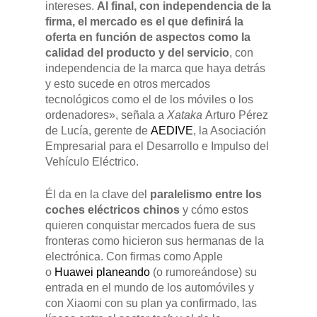
intereses.
Al final, con independencia de la
firma, el mercado es el que definirá la
RENTING
oferta en función de aspectos como la
calidad del producto y del servicio
, con
POSTVENTA
independencia de la marca que haya detrás
y esto sucede en otros mercados
tecnológicos como el de los móviles o los
Garantías
BLOG
ordenadores», señala a
Xataka
Arturo Pérez
de Lucía, gerente de
AEDIVE
, la Asociación
Mantenimiento
Empresarial para el Desarrollo e Impulso del
CONTACTO
Manuales y catálogos
Vehículo Eléctrico.
Accesorios
Él da en la clave del
paralelismo entre los
coches eléctricos chinos
y cómo estos
quieren conquistar mercados fuera de sus
fronteras como hicieron sus hermanas de la
electrónica. Con firmas como Apple
o
Huawei planeando
(o rumoreándose) su
entrada en el mundo de los automóviles y
con Xiaomi con su plan ya confirmado, las