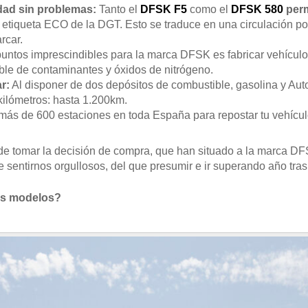
udad sin problemas:
Tanto el
DFSK F5
como el
DFSK 580
perm
 etiqueta ECO de la DGT. Esto se traduce en una circulación por 
rcar.
puntos imprescindibles para la marca DFSK es fabricar vehícul
ble de contaminantes y óxidos de nitrógeno.
r:
Al disponer de dos depósitos de combustible, gasolina y Au
kilómetros: hasta 1.200km.
ás de 600 estaciones en toda España para repostar tu vehícu
a de tomar la decisión de compra, que han situado a la marca 
sentirnos orgullosos, del que presumir e ir superando año tras
os modelos?