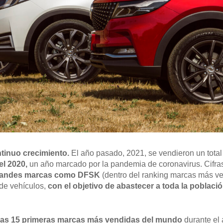
tinuo crecimiento.
El año pasado, 2021, se vendieron un tota
l 2020,
un año marcado por la pandemia de coronavirus. Cifras
 grandes marcas como DFSK
(dentro del ranking marcas más v
de vehículos,
con el objetivo de abastecer a toda la poblac
las 15 primeras marcas más vendidas del mundo
durante el 