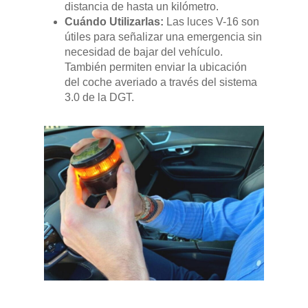
RENTING
distancia de hasta un kilómetro.
Cuándo Utilizarlas:
Las luces V-16 son
POSTVENTA
útiles para señalizar una emergencia sin
necesidad de bajar del vehículo.
También permiten enviar la ubicación
Garantías
BLOG
del coche averiado a través del sistema
Mantenimiento
3.0 de la DGT.
CONTACTO
Manuales y catálogos
Accesorios