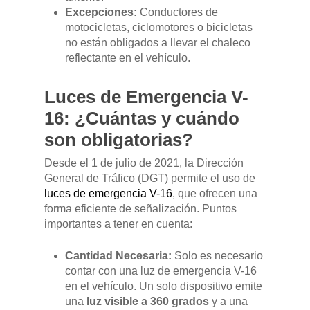
Excepciones:
Conductores de
motocicletas, ciclomotores o bicicletas
no están obligados a llevar el chaleco
reflectante en el vehículo.
Luces de Emergencia V-
16: ¿Cuántas y cuándo
son obligatorias?
Desde el 1 de julio de 2021, la Dirección
General de Tráfico (DGT) permite el uso de
GAMA
luces de emergencia V-16
, que ofrecen una
forma eficiente de señalización. Puntos
DFSK 500
SOBRE DFSK
importantes a tener en cuenta:
DFSK E5
Cantidad Necesaria:
Solo es necesario
CONCESION
contar con una luz de emergencia V-16
DFSK 600
en el vehículo. Un solo dispositivo emite
una
luz visible a 360 grados
y a una