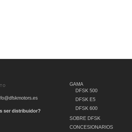
GAMA
TO
DFSK 500
nfo@dfskmotors.es
DFSK E5
DFSK 600
s ser distribuidor?
SOBRE DFSK
CONCESIONARIOS
S