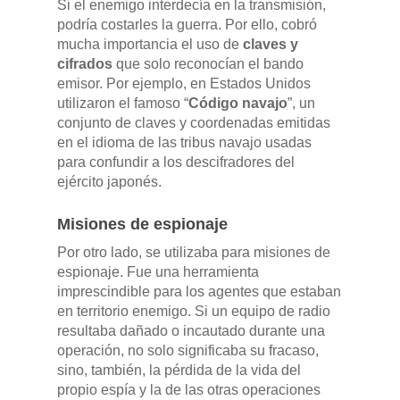
Si el enemigo interdecía en la transmisión,
podría costarles la guerra. Por ello, cobró
mucha importancia el uso de
claves y
cifrados
que solo reconocían el bando
emisor. Por ejemplo, en Estados Unidos
GAMA
utilizaron el famoso “
Código navajo
”, un
conjunto de claves y coordenadas emitidas
DFSK 500
en el idioma de las tribus navajo usadas
SOBRE DFSK
para confundir a los descifradores del
DFSK E5
ejército japonés.
CONCESION
DFSK 600
Misiones de espionaje
RENTING
Por otro lado, se utilizaba para misiones de
espionaje. Fue una herramienta
imprescindible para los agentes que estaban
POSTVENTA
en territorio enemigo. Si un equipo de radio
resultaba dañado o incautado durante una
Garantías
BLOG
operación, no solo significaba su fracaso,
sino, también, la pérdida de la vida del
Mantenimiento
propio espía y la de las otras operaciones