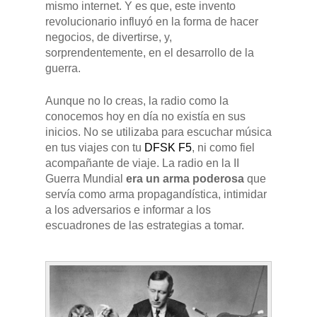
mismo internet. Y es que, este invento
revolucionario influyó en la forma de hacer
Pulse Enter para buscar o ESC para cerrar
negocios, de divertirse, y,
sorprendentemente, en el desarrollo de la
guerra.
Aunque no lo creas, la radio como la
conocemos hoy en día no existía en sus
inicios. No se utilizaba para escuchar música
en tus viajes con tu
DFSK F5
, ni como fiel
acompañante de viaje. La radio en la II
Guerra Mundial
era un arma poderosa
que
servía como arma propagandística, intimidar
a los adversarios e informar a los
escuadrones de las estrategias a tomar.