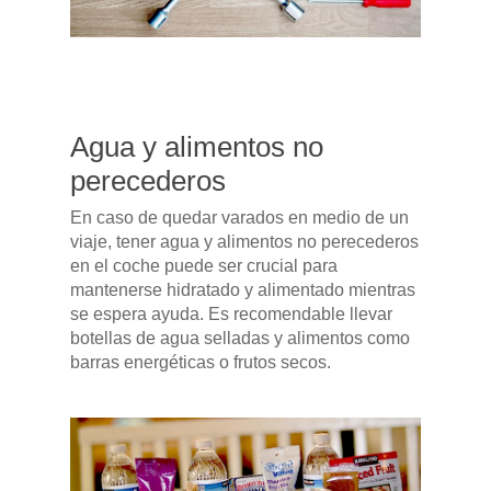
GAMA
DFSK 500
SOBRE DFSK
DFSK E5
CONCESION
DFSK 600
Agua y alimentos no
perecederos
RENTING
En caso de quedar varados en medio de un
viaje, tener agua y alimentos no perecederos
POSTVENTA
en el coche puede ser crucial para
mantenerse hidratado y alimentado mientras
Garantías
BLOG
se espera ayuda. Es recomendable llevar
botellas de agua selladas y alimentos como
Mantenimiento
barras energéticas o frutos secos.
CONTACTO
Manuales y catálogos
Accesorios