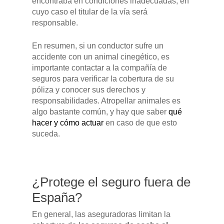
encontraba en condiciones inadecuadas, en
Mantenimiento
cuyo caso el titular de la vía será
CONTACTO
responsable.
Manuales y catálogos
Accesorios
En resumen, si un conductor sufre un
accidente con un animal cinegético, es
importante contactar a la compañía de
seguros para verificar la cobertura de su
póliza y conocer sus derechos y
responsabilidades. Atropellar animales es
algo bastante común, y hay que saber
qué
hacer y cómo actuar
en caso de que esto
suceda.
¿Protege el seguro fuera de
España?
En general, las aseguradoras limitan la