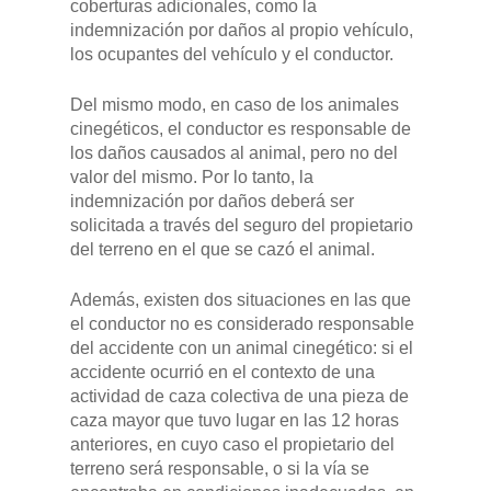
coberturas adicionales, como la
indemnización por daños al propio vehículo,
los ocupantes del vehículo y el conductor.
Del mismo modo, en caso de los animales
cinegéticos, el conductor es responsable de
GAMA
los daños causados al animal, pero no del
valor del mismo. Por lo tanto, la
indemnización por daños deberá ser
DFSK 500
SOBRE DFSK
solicitada a través del seguro del propietario
del terreno en el que se cazó el animal.
DFSK E5
CONCESION
DFSK 600
Además, existen dos situaciones en las que
el conductor no es considerado responsable
RENTING
del accidente con un animal cinegético: si el
accidente ocurrió en el contexto de una
actividad de caza colectiva de una pieza de
POSTVENTA
caza mayor que tuvo lugar en las 12 horas
anteriores, en cuyo caso el propietario del
Garantías
BLOG
terreno será responsable, o si la vía se