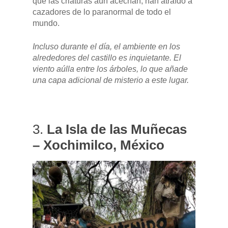
DFSK 500
SOBRE DFSK
que las criaturas aún acechan, han atraído a
cazadores de lo paranormal de todo el
DFSK E5
mundo.
CONCESION
DFSK 600
Incluso durante el día, el ambiente en los
alrededores del castillo es inquietante. El
RENTING
viento aúlla entre los árboles, lo que añade
una capa adicional de misterio a este lugar.
POSTVENTA
Garantías
BLOG
3.
La Isla de las Muñecas
Mantenimiento
– Xochimilco, México
CONTACTO
Manuales y catálogos
Accesorios