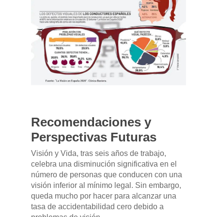
DFSK 500
SOBRE DFSK
DFSK E5
CONCESION
DFSK 600
RENTING
POSTVENTA
Garantías
BLOG
Recomendaciones y
Perspectivas Futuras
Mantenimiento
CONTACTO
Visión y Vida, tras seis años de trabajo,
Manuales y catálogos
celebra una disminución significativa en el
Accesorios
número de personas que conducen con una
visión inferior al mínimo legal. Sin embargo,
queda mucho por hacer para alcanzar una
tasa de accidentabilidad cero debido a