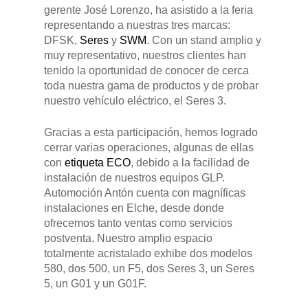
gerente José Lorenzo, ha asistido a la feria
representando a nuestras tres marcas:
DFSK 500
SOBRE DFSK
DFSK,
Seres
y
SWM
. Con un stand amplio y
DFSK E5
muy representativo, nuestros clientes han
CONCESION
tenido la oportunidad de conocer de cerca
DFSK 600
toda nuestra gama de productos y de probar
nuestro vehículo eléctrico, el Seres 3.
RENTING
Gracias a esta participación, hemos logrado
cerrar varias operaciones, algunas de ellas
POSTVENTA
con
etiqueta ECO
, debido a la facilidad de
instalación de nuestros equipos GLP.
Garantías
BLOG
Automoción Antón cuenta con magníficas
instalaciones en Elche, desde donde
Mantenimiento
ofrecemos tanto ventas como servicios
CONTACTO
postventa. Nuestro amplio espacio
Manuales y catálogos
totalmente acristalado exhibe dos modelos
Accesorios
580, dos 500, un F5, dos Seres 3, un Seres
5, un G01 y un G01F.