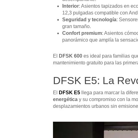
Interior
: Asientos tapizados en eco
12,3 pulgadas compatible con Andr
Seguridad y tecnología
: Sensore
gran tamaño.
Confort premium
: Asientos cómod
panorámico que amplía la sensació
El
DFSK 600
es ideal para familias q
mantenimiento gratuito para las primer
DFSK E5: La Revo
El
DFSK E5
llega para marcar la dife
energética
y su compromiso con la mov
desplazamientos urbanos sin emisione