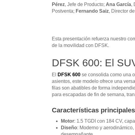
Pérez
, Jefe de Producto;
Ana García
,
Postventa;
Fernando Saiz
, Director d
Esta presentación refuerza nuestro com
de la movilidad con DFSK.
DFSK 600: El SUV 
El
DFSK 600
se consolida como una opc
asientos, este modelo ofrece una versa
filas son abatibles de forma independie
para escapadas de fin de semana, tran
Características principale
Motor
: 1.5 TGDI con 184 CV, capa
Diseño
: Moderno y aerodinámico, 
desempañante.