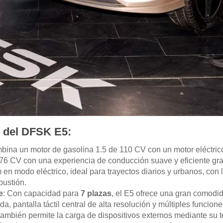
s del DFSK E5:
bina un motor de gasolina 1.5 de 110 CV con un motor eléctric
 176 CV con una experiencia de conducción suave y eficiente gra
 en modo eléctrico, ideal para trayectos diarios y urbanos, con l
bustión.
e
: Con capacidad para
7 plazas
, el E5 ofrece una gran comodid
, pantalla táctil central de alta resolución y múltiples funcion
ambién permite la carga de dispositivos externos mediante su t