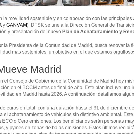
la movilidad sostenible y en colaboración con las principales 
A
y
GANVAM
), DFSK se une a la Dirección General de Transic
ión y presentación del nuevo
Plan de Achatarramiento y Ren
r la Presidenta de la Comunidad de Madrid, busca renovar la flo
lidad más sostenibles, un objetivo en el que estamos orgullosos
 Mueve Madrid
n el Consejo de Gobierno de la Comunidad de Madrid hoy mismo
ación en el BOCM antes de final de año. Este plan incluye una i
vilidad en Madrid hasta 2026. A continuación, detallamos algun
de euros en total, con una duración hasta el 31 de diciembre d
a el achatarramiento de vehículos sin distintivo ambiental. Este
a ECO o Cero emisiones. Los beneficiarios serán personas may
s, y pymes en zonas de bajas emisiones. Estos últimos recibir