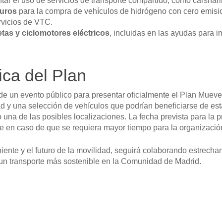
ar el uso de servicios de transporte compartido, como carshar
euros
para la compra de vehículos de hidrógeno con cero emisi
ervicios de VTC.
etas y ciclomotores eléctricos
, incluidas en las ayudas para 
ica del Plan
de un evento público para presentar oficialmente el Plan Mueve
ad y una selección de vehículos que podrían beneficiarse de es
na de las posibles localizaciones. La fecha prevista para la p
re en caso de que se requiera mayor tiempo para la organizació
te y el futuro de la movilidad, seguirá colaborando estrecham
 un transporte más sostenible en la Comunidad de Madrid.