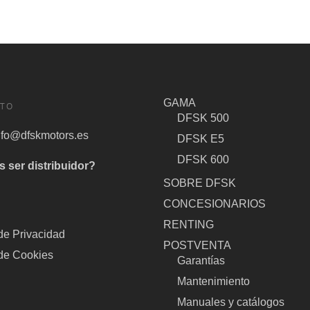
GAMA
TO
DFSK 500
nfo@dfskmotors.es
DFSK E5
DFSK 600
s ser distribuidor?
SOBRE DFSK
CONCESIONARIOS
S
RENTING
 de Privacidad
POSTVENTA
 de Cookies
Garantías
Mantenimiento
Manuales y catálogos