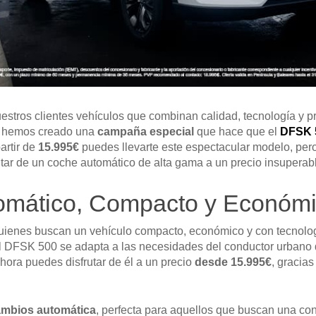
stros clientes vehículos que combinan calidad, tecnología y pr
, hemos creado una
campaña especial
que hace que el
DFSK 
partir de
15.995€
puedes llevarte este espectacular modelo, per
utar de un coche automático de alta gama a un precio insuperab
omático, Compacto y Económ
quienes buscan un vehículo compacto, económico y con tecnolo
l DFSK 500 se adapta a las necesidades del conductor urbano q
ahora puedes disfrutar de él a un precio
desde 15.995€
, gracia
ambios automática
, perfecta para aquellos que buscan una c