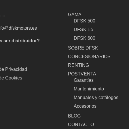
GAMA
TO
DFSK 500
nfo@dfskmotors.es
DFSK E5
DFSK 600
s ser distribuidor?
SOBRE DFSK
CONCESIONARIOS
S
RENTING
 de Privacidad
POSTVENTA
 de Cookies
Garantías
Mantenimiento
Manuales y catálogos
Accesorios
BLOG
CONTACTO