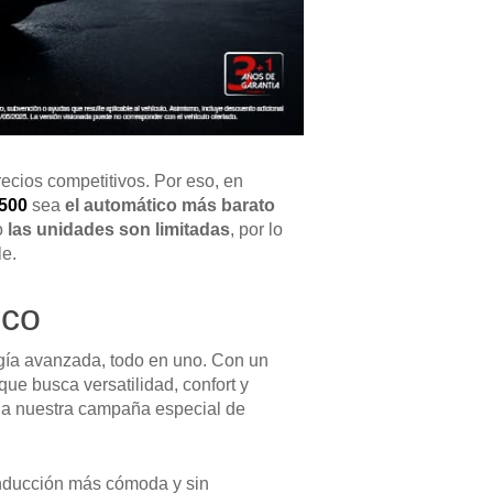
ecios competitivos. Por eso, en
500
sea
el automático más barato
o
las unidades son limitadas
, por lo
le.
ico
gía avanzada, todo en uno. Con un
ue busca versatilidad, confort y
s a nuestra campaña especial de
onducción más cómoda y sin