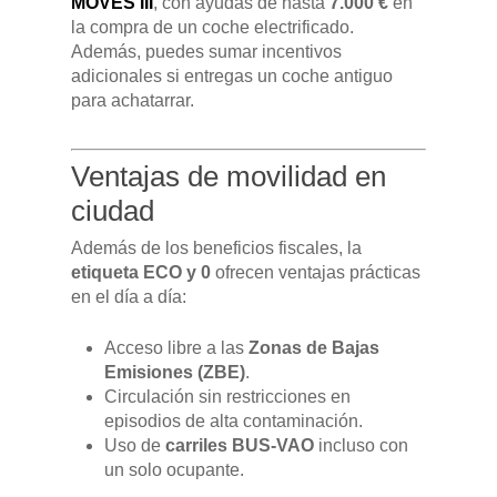
MOVES III
, con ayudas de hasta
7.000 €
en
CONCESION
la compra de un coche electrificado.
DFSK 600
Además, puedes sumar incentivos
adicionales si entregas un coche antiguo
RENTING
para achatarrar.
POSTVENTA
Ventajas de movilidad en
ciudad
Garantías
BLOG
Además de los beneficios fiscales, la
Mantenimiento
etiqueta ECO y 0
ofrecen ventajas prácticas
CONTACTO
Manuales y catálogos
en el día a día:
Accesorios
Acceso libre a las
Zonas de Bajas
Emisiones (ZBE)
.
Circulación sin restricciones en
episodios de alta contaminación.
Uso de
carriles BUS-VAO
incluso con
un solo ocupante.