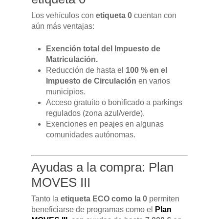
Los vehículos con
etiqueta 0
cuentan con
aún más ventajas:
Exención total del Impuesto de
Matriculación.
Reducción de hasta el
100 % en el
Impuesto de Circulación
en varios
municipios.
Acceso gratuito o bonificado a parkings
regulados (zona azul/verde).
Exenciones en peajes en algunas
comunidades autónomas.
Ayudas a la compra: Plan
GAMA
MOVES III
DFSK 500
Tanto la
etiqueta ECO como la 0
permiten
SOBRE DFSK
beneficiarse de programas como el
Plan
DFSK E5