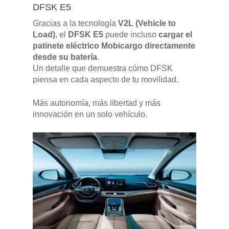
DFSK E5
Gracias a la tecnología
V2L (Vehicle to
Load)
, el
DFSK E5
puede incluso
cargar el
patinete eléctrico Mobicargo directamente
desde su batería
.
Un detalle que demuestra cómo DFSK
piensa en cada aspecto de tu movilidad.
Más autonomía, más libertad y más
innovación en un solo vehículo.
GAMA
DFSK 500
SOBRE DFSK
DFSK E5
CONCESION
DFSK 600
RENTING