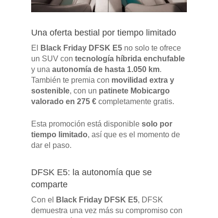
POSTVENTA
Una oferta bestial por tiempo limitado
Garantías
BLOG
El
Black Friday DFSK E5
no solo te ofrece
Mantenimiento
un SUV con
tecnología híbrida enchufable
CONTACTO
y una
autonomía de hasta 1.050 km
.
Manuales y catálogos
También te premia con
movilidad extra y
Accesorios
sostenible
, con un
patinete Mobicargo
valorado en 275 €
completamente gratis.
Esta promoción está disponible
solo por
tiempo limitado
, así que es el momento de
dar el paso.
DFSK E5: la autonomía que se
comparte
Con el
Black Friday DFSK E5
, DFSK
demuestra una vez más su compromiso con