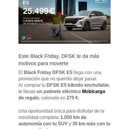
Pulse Enter para buscar o ESC para cerrar
Este Black Friday, DFSK te da más
motivos para moverte
El
Black Friday DFSK E5
llega con una
promoción que no querrás dejar pasar.
Al comprar tu
DFSK E5 híbrido enchufable
,
te llevas
un patinete eléctrico
Mobicargo
de regalo
, valorado en
275 €
.
Una oportunidad única para disfrutar de la
movilidad completa:
1.050 km de
autonomía con tu SUV
y
35 km más con tu