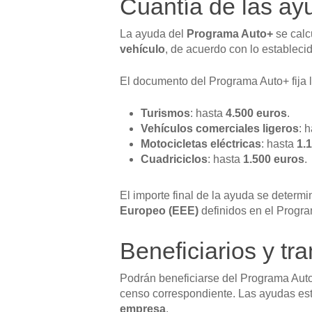
Cuantía de las ay
La ayuda del
Programa Auto+
se cal
vehículo
, de acuerdo con lo estableci
El documento del Programa Auto+ fija l
Turismos
: hasta
4.500 euros
.
Vehículos comerciales ligeros
: 
Motocicletas eléctricas
: hasta
1.
Cuadriciclos
: hasta
1.500 euros
.
El importe final de la ayuda se determ
Europeo (EEE)
definidos en el Progr
Beneficiarios y tr
Podrán beneficiarse del Programa Aut
censo correspondiente. Las ayudas est
empresa
.