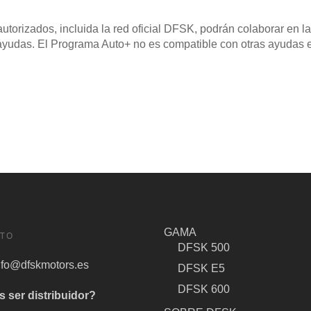
utorizados, incluida la red oficial DFSK, podrán colaborar en l
s ayudas. El Programa Auto+ no es compatible con otras ayudas 
GAMA
TO
DFSK 500
nfo@dfskmotors.es
DFSK E5
DFSK 600
s ser distribuidor?