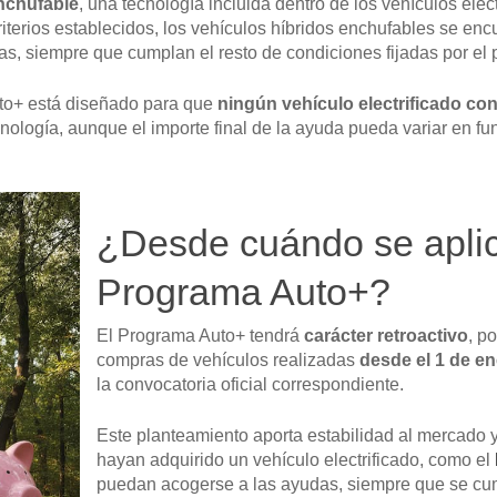
enchufable
, una tecnología incluida dentro de los vehículos ele
terios establecidos, los vehículos híbridos enchufables se enc
das, siempre que cumplan el resto de condiciones fijadas por el
to+ está diseñado para que
ningún vehículo electrificado c
logía, aunque el importe final de la ayuda pueda variar en funci
¿Desde cuándo se aplic
Programa Auto+?
El Programa Auto+ tendrá
carácter retroactivo
, p
compras de vehículos realizadas
desde el 1 de e
la convocatoria oficial correspondiente.
Este planteamiento aporta estabilidad al mercado 
hayan adquirido un vehículo electrificado, como el
puedan acogerse a las ayudas, siempre que se cump