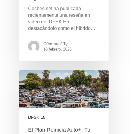
Coches.net ha publicado
recientemente una reseña en
video del DFSK E5,
destacándolo como el híbrido…
GAMA
C0mmun1Ty
18 febrero, 2025
DFSK 500
SOBRE DFSK
DFSK E5
CONCESION
DFSK 600
RENTING
POSTVENTA
DFSK E5
Garantías
BLOG
El Plan Reinicia Auto+: Tu
Mantenimiento