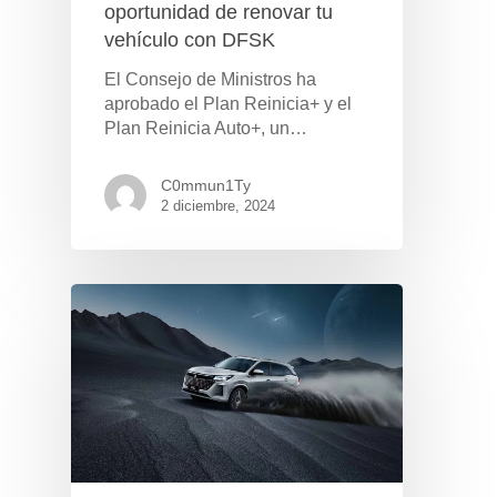
oportunidad de renovar tu
CONTACTO
Manuales y catálogos
vehículo con DFSK
Accesorios
El Consejo de Ministros ha
aprobado el Plan Reinicia+ y el
Plan Reinicia Auto+, un…
C0mmun1Ty
2 diciembre, 2024