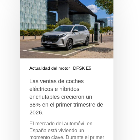
Actualidad del motor
DFSK E5
Las ventas de coches
Pulse Enter para buscar o ESC para cerrar
eléctricos e híbridos
enchufables crecieron un
58% en el primer trimestre de
2026.
El mercado del automóvil en
España está viviendo un
momento clave. Durante el primer