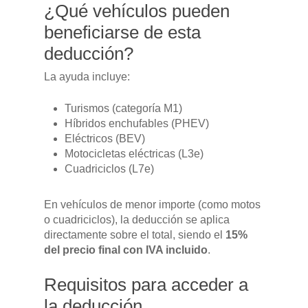
¿Qué vehículos pueden
GAMA
beneficiarse de esta
DFSK 500
deducción?
SOBRE DFSK
DFSK E5
La ayuda incluye:
CONCESION
DFSK 600
Turismos (categoría M1)
Híbridos enchufables (PHEV)
RENTING
Eléctricos (BEV)
Motocicletas eléctricas (L3e)
Cuadriciclos (L7e)
POSTVENTA
En vehículos de menor importe (como motos
Garantías
BLOG
o cuadriciclos), la deducción se aplica
Mantenimiento
directamente sobre el total, siendo el
15%
del precio final con IVA incluido
.
CONTACTO
Manuales y catálogos
Requisitos para acceder a
Accesorios
la deducción