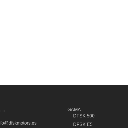
GAMA
TO
DFSK 500
nfo@dfskmotors.es
DFSK E5