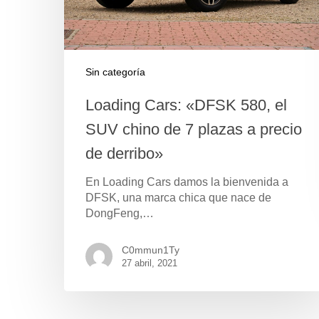
Sin categoría
Loading Cars: «DFSK 580, el
SUV chino de 7 plazas a precio
de derribo»
En Loading Cars damos la bienvenida a
DFSK, una marca chica que nace de
DongFeng,…
Pulse Enter para buscar o ESC para cerrar
C0mmun1Ty
27 abril, 2021