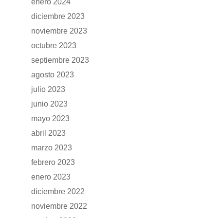
enero 2024
diciembre 2023
noviembre 2023
GAMA
octubre 2023
septiembre 2023
DFSK 500
SOBRE DFSK
agosto 2023
julio 2023
DFSK E5
CONCESION
junio 2023
DFSK 600
mayo 2023
RENTING
abril 2023
marzo 2023
POSTVENTA
febrero 2023
enero 2023
Garantías
BLOG
diciembre 2022
Mantenimiento
noviembre 2022