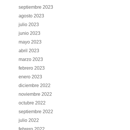
RENTING
septiembre 2023
POSTVENTA
agosto 2023
julio 2023
Garantías
BLOG
junio 2023
Mantenimiento
mayo 2023
CONTACTO
abril 2023
Manuales y catálogos
marzo 2023
Accesorios
febrero 2023
enero 2023
diciembre 2022
noviembre 2022
octubre 2022
septiembre 2022
julio 2022
febrero 2022