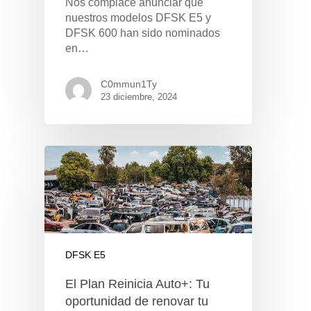
Nos complace anunciar que
nuestros modelos DFSK E5 y
DFSK 600 han sido nominados
en…
C0mmun1Ty
23 diciembre, 2024
DFSK E5
Pulse Enter para buscar o ESC para cerrar
El Plan Reinicia Auto+: Tu
oportunidad de renovar tu