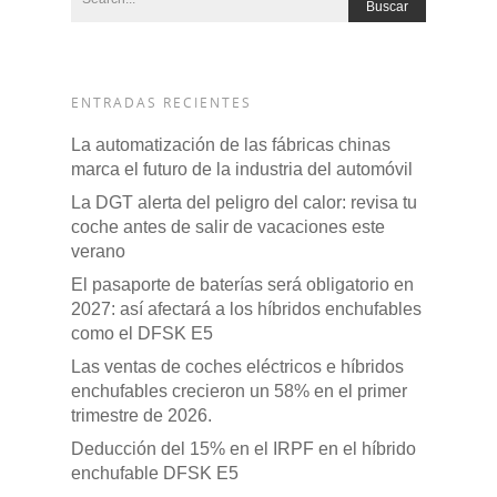
CONCESION
DFSK 600
RENTING
ENTRADAS RECIENTES
POSTVENTA
La automatización de las fábricas chinas
marca el futuro de la industria del automóvil
Garantías
BLOG
La DGT alerta del peligro del calor: revisa tu
coche antes de salir de vacaciones este
Mantenimiento
verano
CONTACTO
Manuales y catálogos
El pasaporte de baterías será obligatorio en
2027: así afectará a los híbridos enchufables
Accesorios
como el DFSK E5
Las ventas de coches eléctricos e híbridos
enchufables crecieron un 58% en el primer
trimestre de 2026.
Deducción del 15% en el IRPF en el híbrido
enchufable DFSK E5