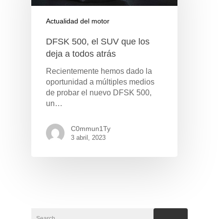
Actualidad del motor
DFSK 500, el SUV que los
deja a todos atrás
Recientemente hemos dado la
oportunidad a múltiples medios
de probar el nuevo DFSK 500,
un…
C0mmun1Ty
3 abril, 2023
GAMA
DFSK 500
SOBRE DFSK
DFSK E5