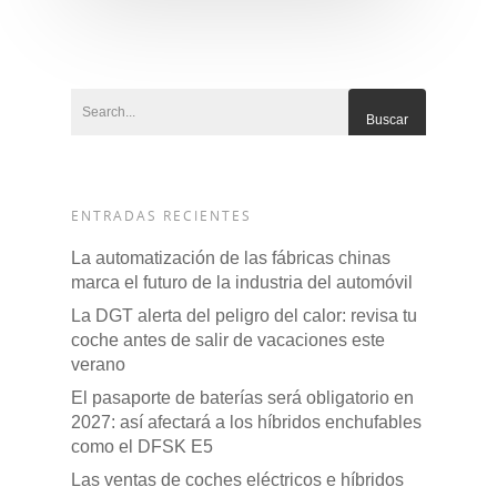
SOBRE DFSK
DFSK E5
CONCESION
DFSK 600
RENTING
POSTVENTA
ENTRADAS RECIENTES
Garantías
BLOG
La automatización de las fábricas chinas
marca el futuro de la industria del automóvil
Mantenimiento
La DGT alerta del peligro del calor: revisa tu
CONTACTO
Manuales y catálogos
coche antes de salir de vacaciones este
verano
Accesorios
El pasaporte de baterías será obligatorio en
2027: así afectará a los híbridos enchufables
como el DFSK E5
Las ventas de coches eléctricos e híbridos