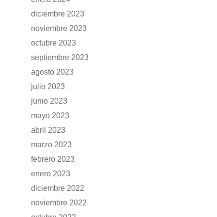
DFSK 600
diciembre 2023
RENTING
noviembre 2023
octubre 2023
POSTVENTA
septiembre 2023
agosto 2023
Garantías
BLOG
julio 2023
Mantenimiento
junio 2023
CONTACTO
Manuales y catálogos
mayo 2023
Accesorios
abril 2023
marzo 2023
febrero 2023
enero 2023
diciembre 2022
noviembre 2022