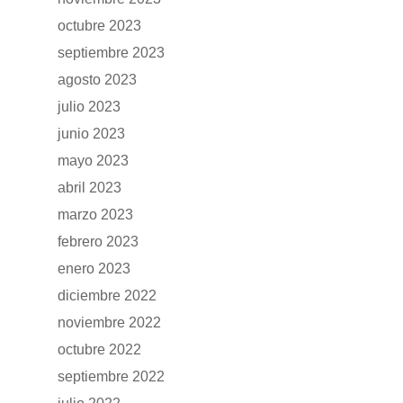
octubre 2023
septiembre 2023
GAMA
agosto 2023
DFSK 500
SOBRE DFSK
julio 2023
junio 2023
DFSK E5
CONCESION
mayo 2023
DFSK 600
abril 2023
RENTING
marzo 2023
febrero 2023
POSTVENTA
enero 2023
diciembre 2022
Garantías
BLOG
noviembre 2022
Mantenimiento
octubre 2022
CONTACTO
septiembre 2022
Manuales y catálogos