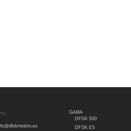
GAMA
TO
DFSK 500
nfo@dfskmotors.es
DFSK E5