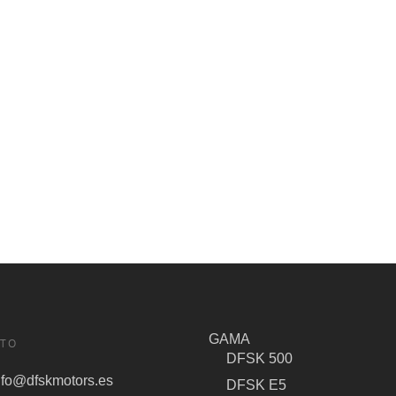
GAMA
TO
DFSK 500
nfo@dfskmotors.es
DFSK E5