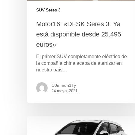
SUV Seres 3
Motor16: «DFSK Seres 3. Ya
está disponible desde 25.495
euros»
El primer SUV completamente eléctrico de
la compañía china acaba de aterrizar en
nuestro país…
C0mmun1Ty
Pulse Enter para buscar o ESC para cerrar
24 mayo, 2021