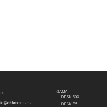
GAMA
TO
DFSK 500
nfo@dfskmotors.es
DFSK E5