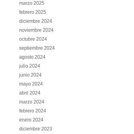
marzo 2025
febrero 2025
GAMA
diciembre 2024
noviembre 2024
DFSK 500
SOBRE DFSK
octubre 2024
DFSK E5
septiembre 2024
CONCESION
agosto 2024
DFSK 600
julio 2024
RENTING
junio 2024
mayo 2024
POSTVENTA
abril 2024
marzo 2024
Garantías
BLOG
febrero 2024
Mantenimiento
enero 2024
CONTACTO
Manuales y catálogos
diciembre 2023