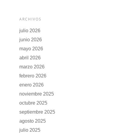
ARCHIVOS
julio 2026
junio 2026
mayo 2026
abril 2026
marzo 2026
febrero 2026
enero 2026
GAMA
noviembre 2025
octubre 2025
DFSK 500
SOBRE DFSK
septiembre 2025
DFSK E5
agosto 2025
CONCESION
DFSK 600
julio 2025