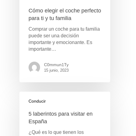
Cómo elegir el coche perfecto
para ti y tu familia
Comprar un coche para tu familia
Pulse Enter para buscar o ESC para cerrar
puede ser una decisión
importante y emocionante. Es
importante…
C0mmun1Ty
15 junio, 2023
Conducir
5 laberintos para visitar en
España
¿Qué es lo que tienen los