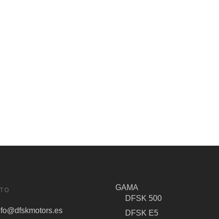
GAMA
TO
DFSK 500
nfo@dfskmotors.es
DFSK E5