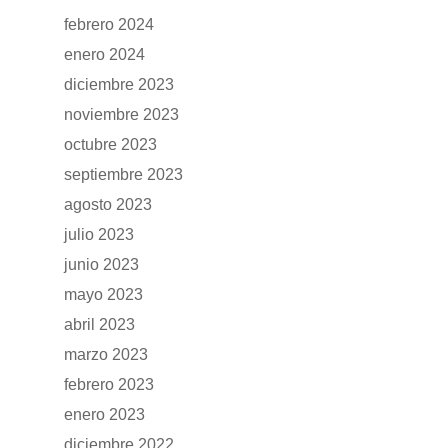
CONCESION
DFSK 600
febrero 2024
enero 2024
RENTING
diciembre 2023
noviembre 2023
POSTVENTA
octubre 2023
septiembre 2023
Garantías
BLOG
agosto 2023
Mantenimiento
julio 2023
CONTACTO
Manuales y catálogos
junio 2023
mayo 2023
Accesorios
abril 2023
marzo 2023
febrero 2023
enero 2023
diciembre 2022