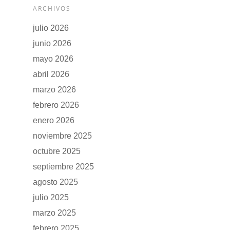
ARCHIVOS
julio 2026
junio 2026
mayo 2026
abril 2026
marzo 2026
febrero 2026
enero 2026
noviembre 2025
GAMA
octubre 2025
DFSK 500
septiembre 2025
SOBRE DFSK
agosto 2025
DFSK E5
CONCESION
julio 2025
DFSK 600
marzo 2025
febrero 2025