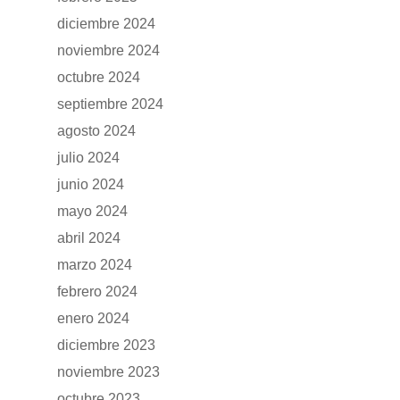
RENTING
diciembre 2024
POSTVENTA
noviembre 2024
octubre 2024
Garantías
BLOG
septiembre 2024
Mantenimiento
agosto 2024
CONTACTO
julio 2024
Manuales y catálogos
junio 2024
Accesorios
mayo 2024
abril 2024
marzo 2024
febrero 2024
enero 2024
diciembre 2023
noviembre 2023
octubre 2023