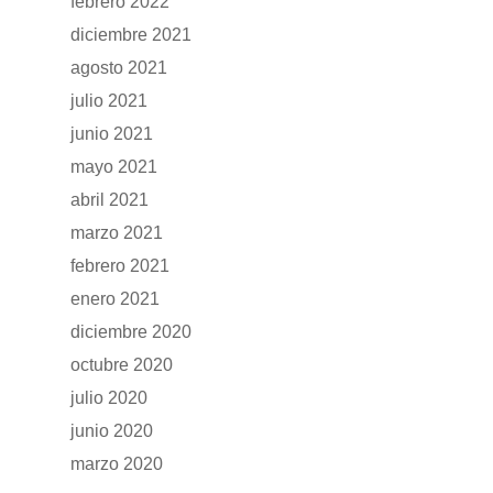
RENTING
febrero 2022
diciembre 2021
POSTVENTA
agosto 2021
julio 2021
Garantías
BLOG
junio 2021
Mantenimiento
mayo 2021
CONTACTO
abril 2021
Manuales y catálogos
marzo 2021
Accesorios
febrero 2021
enero 2021
diciembre 2020
octubre 2020
julio 2020
junio 2020
marzo 2020