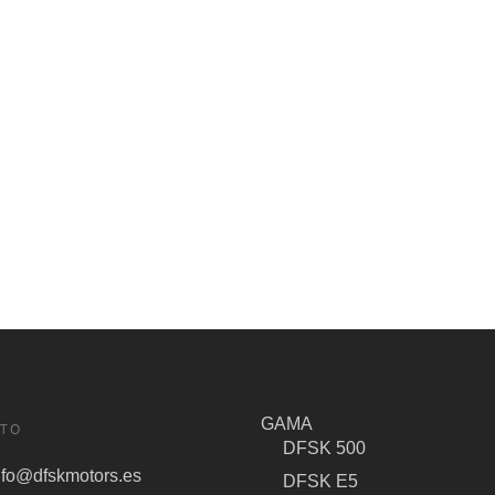
GAMA
TO
DFSK 500
nfo@dfskmotors.es
DFSK E5