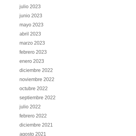
GAMA
julio 2023
junio 2023
DFSK 500
SOBRE DFSK
mayo 2023
DFSK E5
abril 2023
CONCESION
marzo 2023
DFSK 600
febrero 2023
RENTING
enero 2023
diciembre 2022
POSTVENTA
noviembre 2022
octubre 2022
Garantías
BLOG
septiembre 2022
Mantenimiento
julio 2022
CONTACTO
Manuales y catálogos
febrero 2022
diciembre 2021
Accesorios
agosto 2021