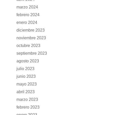
marzo 2024
febrero 2024
enero 2024
diciembre 2023
GAMA
noviembre 2023
octubre 2023
DFSK 500
SOBRE DFSK
septiembre 2023
DFSK E5
agosto 2023
CONCESION
DFSK 600
julio 2023
junio 2023
RENTING
mayo 2023
abril 2023
POSTVENTA
marzo 2023
febrero 2023
Garantías
BLOG
enero 2023