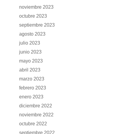
noviembre 2023
octubre 2023
GAMA
septiembre 2023
agosto 2023
DFSK 500
SOBRE DFSK
julio 2023
DFSK E5
junio 2023
CONCESION
mayo 2023
DFSK 600
abril 2023
RENTING
marzo 2023
febrero 2023
POSTVENTA
enero 2023
diciembre 2022
Garantías
BLOG
noviembre 2022
Mantenimiento
octubre 2022
CONTACTO
Manuales y catálogos
septiembre 2022