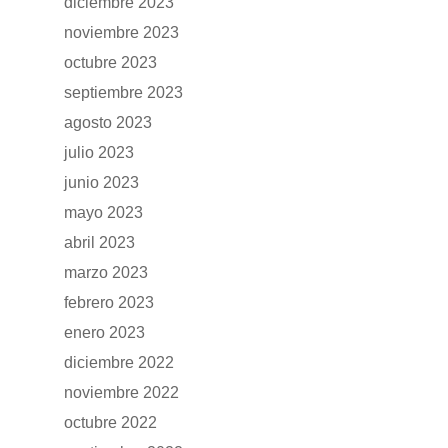
diciembre 2023
RENTING
noviembre 2023
octubre 2023
POSTVENTA
septiembre 2023
agosto 2023
Garantías
BLOG
julio 2023
Mantenimiento
junio 2023
CONTACTO
mayo 2023
Manuales y catálogos
abril 2023
Accesorios
marzo 2023
febrero 2023
enero 2023
diciembre 2022
noviembre 2022
octubre 2022